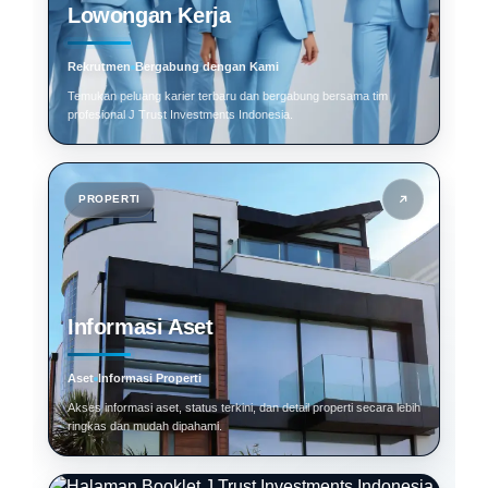
Lowongan Kerja
Rekrutmen
Bergabung dengan Kami
Temukan peluang karier terbaru dan bergabung bersama tim
profesional J Trust Investments Indonesia.
PROPERTI
Informasi Aset
Aset
Informasi Properti
Akses informasi aset, status terkini, dan detail properti secara lebih
ringkas dan mudah dipahami.