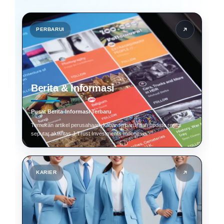
PERBARUI
Berita & Informasi
Pusat Berita
Informasi Terbaru
Temukan artikel perusahaan, kabar terbaru, dan update resmi
seputar aktivitas J Trust Investments Indonesia.
KARIER